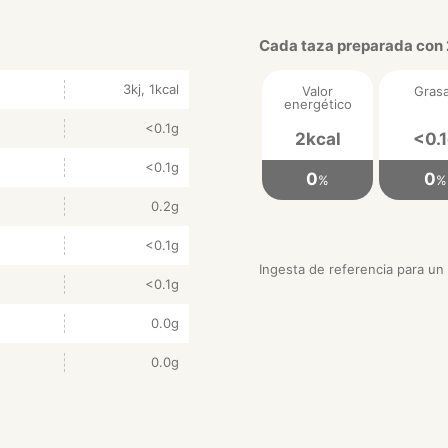
Cada taza preparada con 
3kj, 1kcal
Valor
Gras
energético
<0.1g
2kcal
<0.
<0.1g
0
0
%
%
0.2g
<0.1g
Ingesta de referencia para un
<0.1g
0.0g
0.0g