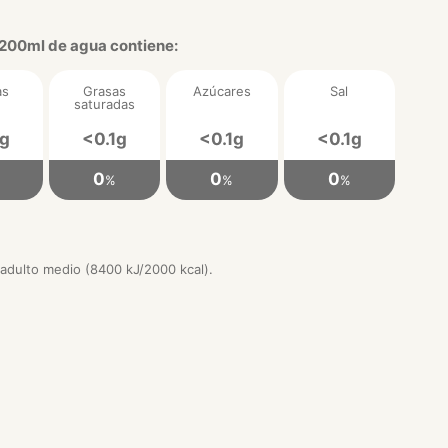
200ml de agua contiene:
as
Grasas
Azúcares
Sal
saturadas
1g
<0.1g
<0.1g
<0.1g
0
0
0
%
%
%
 adulto medio (8400 kJ/2000 kcal).