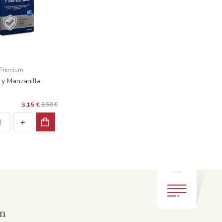
 Premium
 y Manzanilla
3,15 €
3,50 €
ón