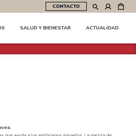
CONTACTO
OS
SALUD Y BIENESTAR
ACTUALIDAD
avea.
es que ayuda a los estómagos inquietos. La mezcla de