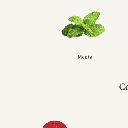
Menta
C