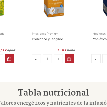
ería
Infusiones Premium
Infusiones
Probiótico y Jengibre
Probiótico
,69 €
3,15 €
2,99 €
3,50 €
Tabla nutricional
alores energéticos y nutrientes de la infusi