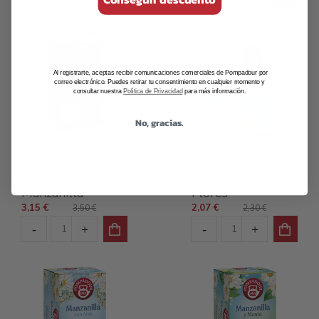
Al registrarte, aceptas recibir comunicaciones comerciales de Pompadour por
correo electrónico. Puedes retirar tu consentimiento en cualquier momento y
consultar nuestra
Política de Privacidad
para más información.
No, gracias.
Infusiones Premium
Infusiones Clásicas
Probiótico y
Manzanilla 100%
Manzanilla
Flores
3,15 €
2,07 €
3,50 €
2,30 €