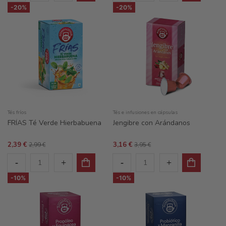
-20%
-20%
Tés fríos
Tés e infusiones en cápsulas
FRÍAS Té Verde Hierbabuena
Jengibre con Arándanos
2,39 €
3,16 €
2,99 €
3,95 €
-10%
-10%