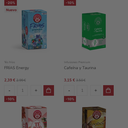
-20%
-10%
Nuevo
Tés fríos
Infusiones Premium
FRÍAS Energy
Cafeína y Taurina
2,39 €
3,15 €
2,99 €
3,50 €
-10%
-10%