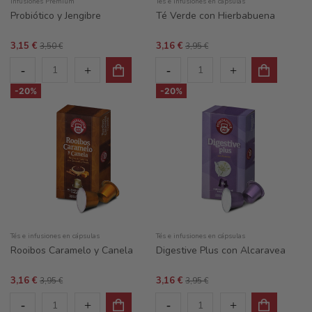
Infusiones Premium
Tés e infusiones en cápsulas
Probiótico y Jengibre
Té Verde con Hierbabuena
3,15 €
3,16 €
3,50 €
3,95 €
-20%
-20%
Tés e infusiones en cápsulas
Tés e infusiones en cápsulas
Rooibos Caramelo y Canela
Digestive Plus con Alcaravea
3,16 €
3,16 €
3,95 €
3,95 €