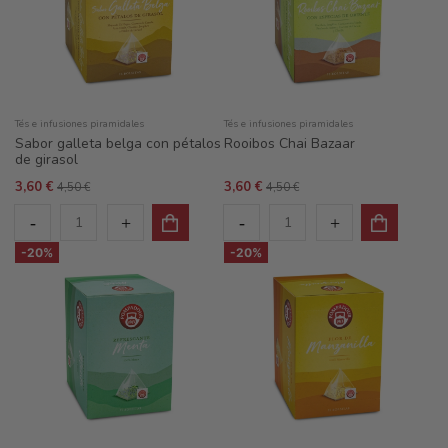
Tés e infusiones piramidales
Tés e infusiones piramidales
Sabor galleta belga con pétalos
Rooibos Chai Bazaar
de girasol
3,60 €
3,60 €
4,50 €
4,50 €
-20%
-20%