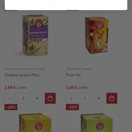
-10%
-10%
Infusiones para cuidar la línea
Infusiones Frutales
Quema-grasa Plus
Fruit All
2,69 €
2,69 €
2,99 €
2,99 €
-20%
-20%