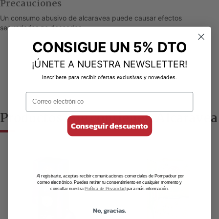
Precauciones
Un consumo abusivo de alcaravea puede causar efectos
secundarios no deseados.
CONSIGUE UN 5% DTO
¡ÚNETE A NUESTRA NEWSLETTER!
Inscríbete para recibir ofertas exclusivas y novedades.
Productos que contienen Alcaravea
Conseguir descuento
Al registrarte, aceptas recibir comunicaciones comerciales de Pompadour por
correo electrónico. Puedes retirar tu consentimiento en cualquier momento y
consultar nuestra
Política de Privacidad
para más información.
No, gracias.