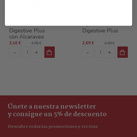
Tés e infusiones en
Infusiones para la
cápsulas
digestión
Digestive Plus
Digestive Plus
con Alcaravea
3,16 €
2,69 €
3,95 €
2,99 €
Únete a nuestra newsletter
y consigue un 5% de descuento
Descubre todas las promociones y recetas