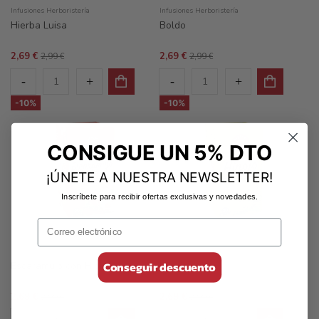
Infusiones Herboristería
Infusiones Herboristería
Hierba Luisa
Boldo
2,69 €
2,69 €
2,99 €
2,99 €
-10%
-10%
CONSIGUE UN 5% DTO
¡ÚNETE A NUESTRA NEWSLETTER!
Inscríbete para recibir ofertas exclusivas y novedades.
Infusiones Herboristería
Infusiones Herboristería
Conseguir descuento
Escaramujo con Hibisco
Hinojo
2,69 €
2,69 €
2,99 €
2,99 €