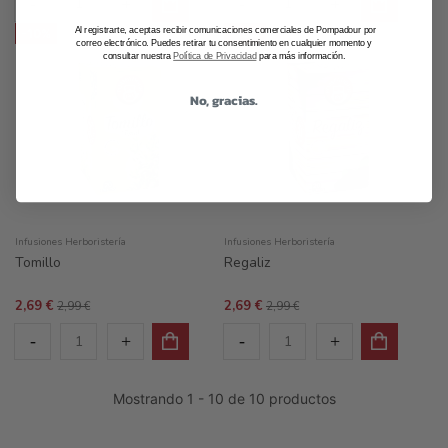
Al registrarte, aceptas recibir comunicaciones comerciales de Pompadour por
-10%
-10%
correo electrónico. Puedes retirar tu consentimiento en cualquier momento y
consultar nuestra
Política de Privacidad
para más información.
No, gracias.
Infusiones Herboristería
Infusiones Herboristería
Tomillo
Regaliz
2,69 €
2,69 €
2,99 €
2,99 €
Mostrando 1 - 10 de 10 productos