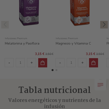
Infusiones Premium
Infusiones Premium
I
Melatonina y Pasiflora
Magnesio y Vitamina C
P
3,15 €
3,15 €
3,50 €
3,50 €
Tabla nutricional
Valores energéticos y nutrientes de la
infusión