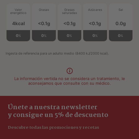
Valor
Grasas
Grasas
Azúcares
Sal
energético
saturadas
4kcal
<0.1g
<0.1g
<0.1g
0.0g
0
0
0
0
0
%
%
%
%
%
Ingesta de referencia para un adulto medio (8400 kJ/2000 kcal).
La información vertida no se considera un tratamiento, le
aconsejamos que consulte con su médico.
Únete a nuestra newsletter
y consigue un 5% de descuento
Descubre todas las promociones y recetas