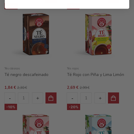
-20%
-10%
Tés clásicos
Tés rojos
Té negro descafeinado
Té Rojo con Piña y Lima Limón
1,84 €
2,69 €
2,30 €
2,99 €
-10%
-20%