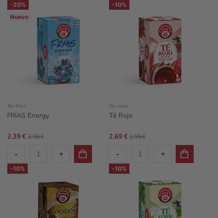
-20%
-10%
Nuevo
Tés fríos
Tés rojos
FRÍAS Energy
Té Rojo
2,39 €
2,69 €
2,99 €
2,99 €
-10%
-10%