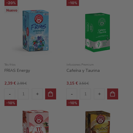
-20%
-10%
Nuevo
Tés fríos
Infusiones Premium
FRÍAS Energy
Cafeína y Taurina
2,39 €
3,15 €
2,99 €
3,50 €
-10%
-10%