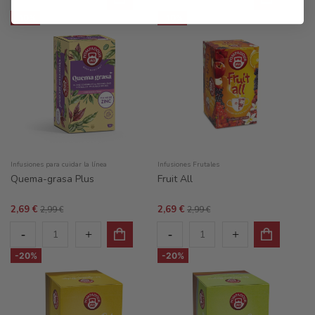
-10%
-10%
Infusiones para cuidar la línea
Infusiones Frutales
Quema-grasa Plus
Fruit All
2,69 €
2,69 €
2,99 €
2,99 €
-20%
-20%