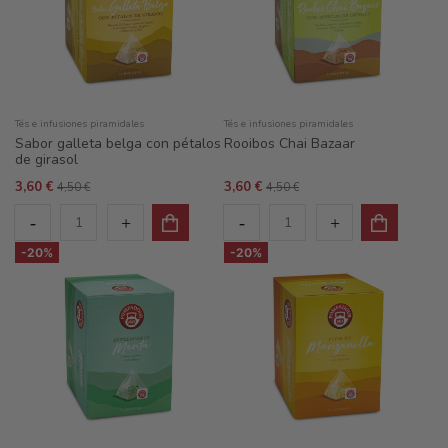
Tés e infusiones piramidales
Tés e infusiones piramidales
Sabor galleta belga con pétalos
Rooibos Chai Bazaar
de girasol
3,60 €
3,60 €
4,50 €
4,50 €
-20%
-20%