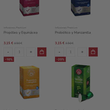
Infusiones Premium
Infusiones Premium
Propóleo y Equinácea
Probiótico y Manzanilla
3,15 €
3,15 €
3,50 €
3,50 €
-10%
-20%