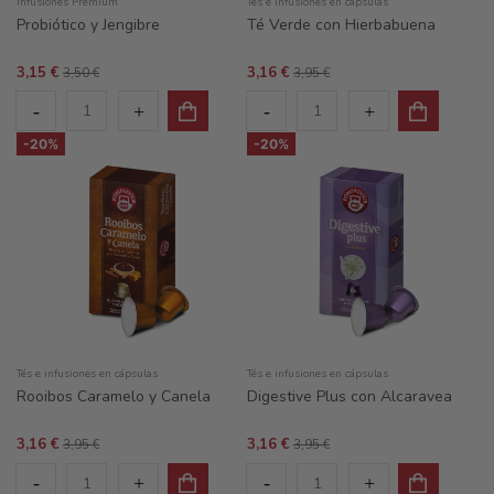
Infusiones Premium
Tés e infusiones en cápsulas
Probiótico y Jengibre
Té Verde con Hierbabuena
3,15 €
3,16 €
3,50 €
3,95 €
-20%
-20%
Tés e infusiones en cápsulas
Tés e infusiones en cápsulas
Rooibos Caramelo y Canela
Digestive Plus con Alcaravea
3,16 €
3,16 €
3,95 €
3,95 €