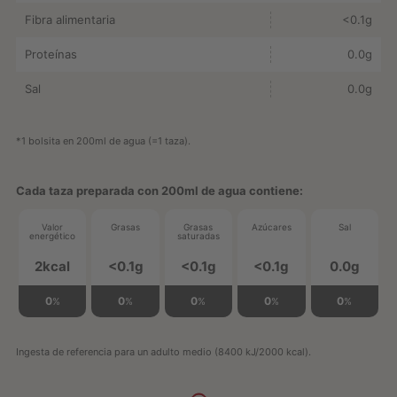
Fibra alimentaria
<0.1g
Proteínas
0.0g
Sal
0.0g
*1 bolsita en 200ml de agua (=1 taza).
Cada taza preparada con 200ml de agua contiene:
Valor
Grasas
Grasas
Azúcares
Sal
energético
saturadas
2kcal
<0.1g
<0.1g
<0.1g
0.0g
0
0
0
0
0
%
%
%
%
%
Ingesta de referencia para un adulto medio (8400 kJ/2000 kcal).