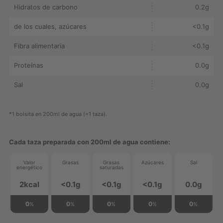
Hidratos de carbono
0.2g
de los cuales, azúcares
<0.1g
Fibra alimentaria
<0.1g
Proteínas
0.0g
Sal
0.0g
*1 bolsita en 200ml de agua (=1 taza).
Cada taza preparada con 200ml de agua contiene:
Valor
Grasas
Grasas
Azúcares
Sal
energético
saturadas
2kcal
<0.1g
<0.1g
<0.1g
0.0g
0
0
0
0
0
%
%
%
%
%