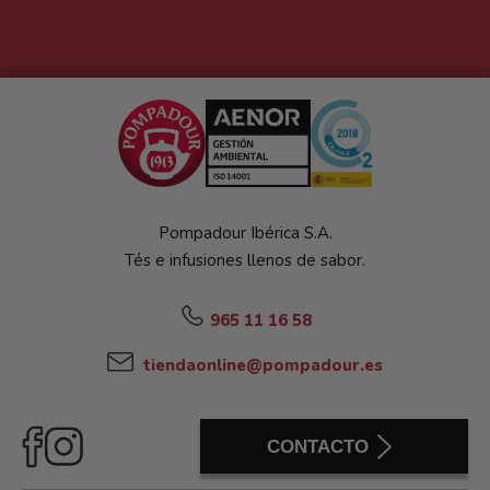
Pompadour Ibérica S.A.
Tés e infusiones llenos de sabor.
965 11 16 58
tiendaonline@pompadour.es
CONTACTO