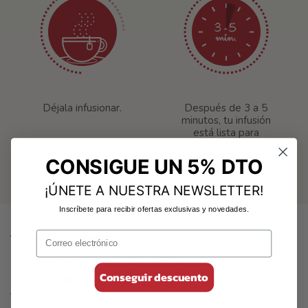
Déjala infusionar.
Después de 3 a 5
minutos, tu infusión
está lista para
disfrutar.
CONSIGUE UN 5% DTO
¡ÚNETE A NUESTRA NEWSLETTER!
Inscríbete para recibir ofertas exclusivas y novedades.
TÉ NEGRO CON CANELA
20 bolsitas x 1,6g = 32 g (1,13oz.)
Conseguir descuento
INGREDIENTES
Té Negro (
Camellia Sinensis
, hojas) y Canela (
Cinnamomum