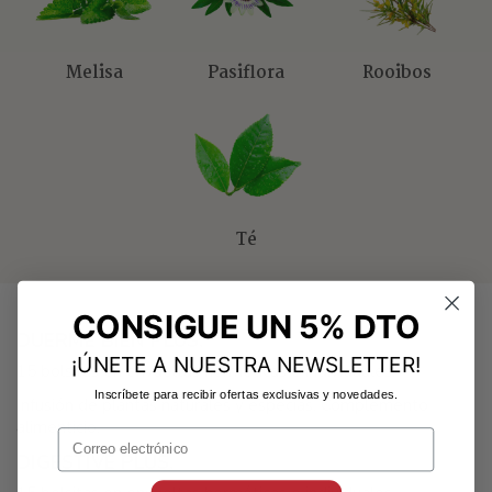
Melisa
Pasiflora
Rooibos
Té
CONSIGUE UN 5% DTO
DUERME BIEN PLUS.
¡ÚNETE A NUESTRA NEWSLETTER!
15 bolsitas en envueltas herméticas e individuales.
Inscríbete para recibir ofertas exclusivas y novedades.
Infusión de plantas naturales y especias. Complemento
alimenticio.
DIGESTIVE PLUS.