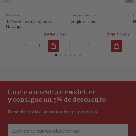
Tés verdes
Infusiones Jengibres
In
Té Verde con Jengibre y
Jengibre Limón
H
Naranja
2,69 €
2,69 €
2,99 €
2,99 €
Únete a nuestra newsletter
y consigue un 5% de descuento
Descubre todas las promociones y recetas