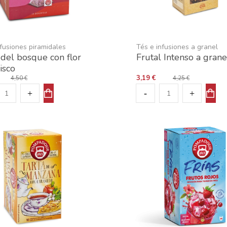
nfusiones piramidales
Tés e infusiones a granel
del bosque con flor
Frutal Intenso a grane
isco
3,19 €
4,50 €
4,25 €