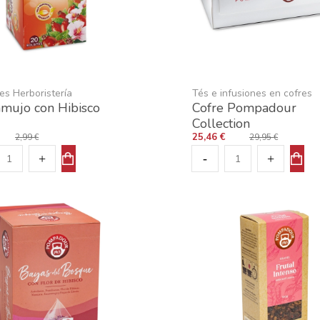
es Herboristería
Tés e infusiones en cofres
amujo con Hibisco
Cofre Pompadour
Collection
25,46 €
2,99 €
29,95 €