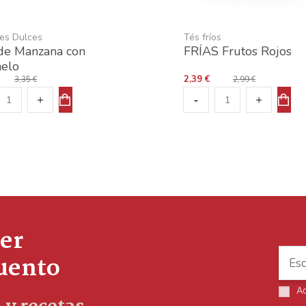
nes Dulces
Tés fríos
 de Manzana con
FRÍAS Frutos Rojos
elo
2,39 €
3,35 €
2,99 €
er
cuento
A