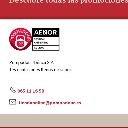
Descubre todas las promociones
Pompadour Ibérica S.A.
Tés e infusiones llenos de sabor.
965 11 16 58
tiendaonline@pompadour.es