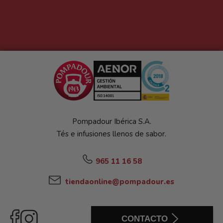
Pompadour Ibérica S.A.
Tés e infusiones llenos de sabor.
965 11 16 58
tiendaonline@pompadour.es
CONTACTO