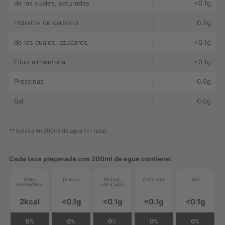
de las cuales, saturadas
<0.1g
Hidratos de carbono
0.2g
de los cuales, azúcares
<0.1g
Fibra alimentaria
<0.1g
Proteínas
0.0g
Sal
0.0g
*1 bolsita en 200ml de agua (=1 taza).
Cada taza preparada con 200ml de agua contiene:
Valor
Grasas
Grasas
Azúcares
Sal
energético
saturadas
2kcal
<0.1g
<0.1g
<0.1g
<0.1g
0
0
0
0
0
%
%
%
%
%