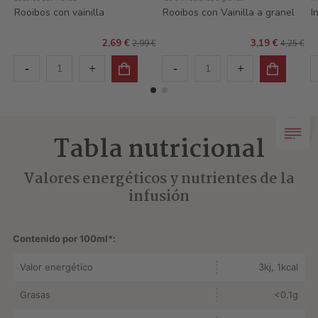
Rooibos con vainilla
Rooibos con Vainilla a granel
I
2,69 €
3,19 €
2,99 €
4,25 €
Tabla nutricional
Valores energéticos y nutrientes de la
infusión
Contenido por 100ml*:
Valor energético
3kj, 1kcal
Grasas
<0.1g