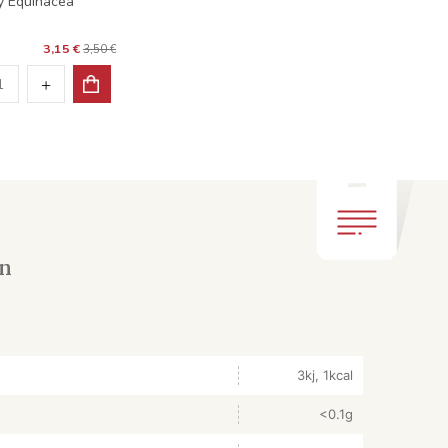
y Equinácea
3,15 €
3,50 €
ón
3kj, 1kcal
<0.1g