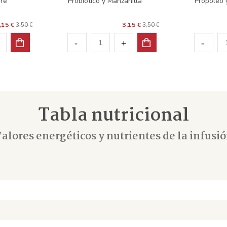
bre
Probiótico y Manzanilla
Propóleo 
,15 €
3,15 €
3,50 €
3,50 €
Tabla nutricional
alores energéticos y nutrientes de la infusi