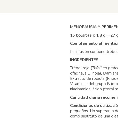
MENOPAUSIA Y PERIME
15 bolsitas x 1,8 g = 27 g
Complemento alimenticio.
La infusión contiene trébo
INGREDIENTES:
Trébol rojo (
Trifolium prat
officinalis L., hoja), Dami
Extracto de rodiola (Rhodio
Vitaminas del grupo B (mono
niacinamida, ácido pteroilm
Cantidad diaria recome
Condiciones de utilizaci
pequeños. No superar la d
como sustituto de una dieta