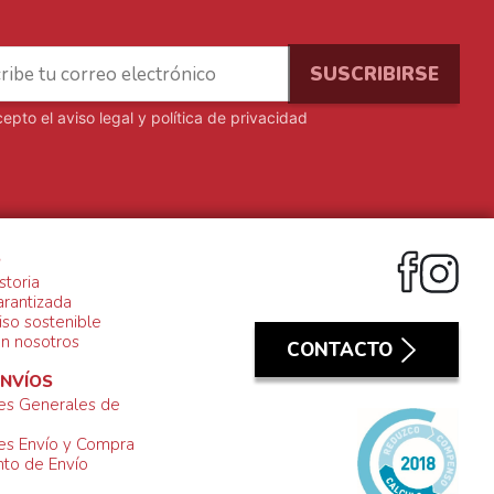
cepto el
aviso legal y política de privacidad
S
storia
arantizada
so sostenible
on nosotros
CONTACTO
ENVÍOS
es Generales de
es Envío y Compra
to de Envío