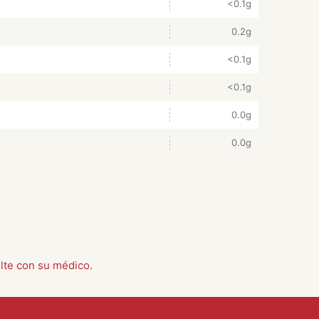
<0.1g
0.2g
<0.1g
<0.1g
0.0g
0.0g
lte con su médico.