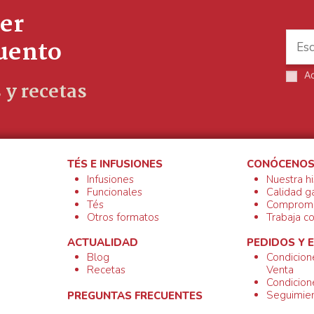
er
cuento
A
 y recetas
TÉS E INFUSIONES
CONÓCENO
Infusiones
Nuestra hi
Funcionales
Calidad g
Tés
Compromi
Otros formatos
Trabaja c
ACTUALIDAD
PEDIDOS Y 
Blog
Condicion
Recetas
Venta
Condicion
Seguimien
PREGUNTAS FRECUENTES