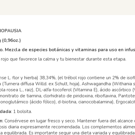
NOPAUSIA
 (0,96oz.)
 Mezcla de especies botánicas y vitaminas para uso en infus
l rojo que favorece la calma y tu bienestar durante esta etapa.
ense
L. flor y hierba) 38,34%, (el trébol rojo contiene un 2% de isofl
ana (Turnera diffusa Willd. ex Schult, hoja), Ashwagandha (Withania s
la rosea L., raiz), DL-alfa-tocoferol (Vitamina E), ácido ascórbico 
nitrato de tiamina, clorhidrato de piridoxina, riboflavina, Pantot
onoglutámico (ácido fólico), d-biotina, cianocobalamina), Ergocalci
ndada
: 1 bolsita.
ón
: Consérvese en lugar fresco y seco. Mantener fuera del alcance 
osis diaria expresamente recomendada. Los complementos aliment
 equilibrada. Es importante seguir una dieta variada y equilibrada 