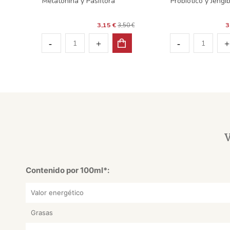
Melatonina y Pasiflora
Probiótico y Jengi
3,15 €
3
3,50 €
V
Contenido por 100ml*:
Valor energético
Grasas