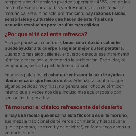
temperaturas del desierto pueden superar los 45°C, una de las
costumbres más arraigadas y refrescantes es la de tomar té
moruno caliente. Y no solo por tradición:
hay razones físicas,
sensoriales y culturales que hacen de este ritual una
pequeña revolución para los días más cálidos.
¿Por qué el té caliente refresca?
Aunque parezca lo contrario,
beber una
infusión caliente
puede ayudar a tu cuerpo a regular mejor su temperatura.
Cuando tomas algo caliente, el cuerpo detecta ese incremento
térmico y reacciona aumentando la sudoración. Ese sudor, al
evaporarse, enfría tu piel de forma natural.
En pocas palabras:
el calor que entra por la taza te ayuda a
liberar el calor que llevas dentro
. Además, al contrario que
algunas bebidas muy frías, no genera ese "choque térmico"
interno que a veces nos deja incluso más acalorados o con
sensación de pesadez.
Té moruno: el clásico refrescante del desierto
Si hay una receta que encarna esta filosofía es el té moruno,
esa mezcla tradicional de té verde con menta y hierbabuena
que se prepara, se sirve (¡y se celebra!) en Marruecos como un
verdadero arte.