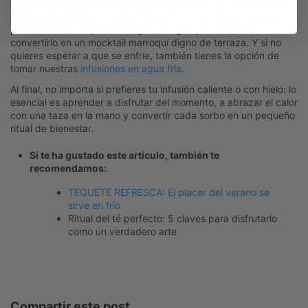
quienes no quieran renunciar al hielo
. Solo necesitas dejarlo
enfriar, añadir cubitos y unas hojas de menta fresca. Incluso
puedes añadir un poco de agua con gas y limón para
convertirlo en un mocktail marroquí digno de terraza. Y si no
quieres esperar a que se enfríe, también tienes la opción de
tomar nuestras
infusiones en agua fría
.
Al final, no importa si prefieres tu infusión caliente o con hielo: lo
esencial es aprender a disfrutar del momento, a abrazar el calor
con una taza en la mano y convertir cada sorbo en un pequeño
ritual de bienestar.
Si te ha gustado este artículo, también te
recomendamos:
TEQUETE REFRESCA: El placer del verano se
sirve en frío
Ritual del té perfecto: 5 claves para disfrutarlo
como un verdadero arte
Compartir este post