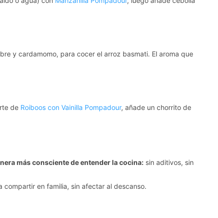
(caldo o agua) con
Manzanilla Pompadour
, luego añade cebolla
gibre y cardamomo, para cocer el arroz basmati. El aroma que
erte de
Roiboos con Vainilla Pompadour
, añade un chorrito de
nera más consciente de entender la cocina:
sin aditivos, sin
compartir en familia, sin afectar al descanso.