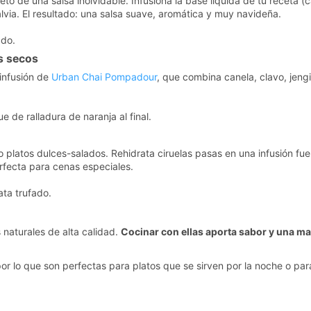
creto de una salsa inolvidable. Infusiona la base líquida de tu receta 
via. El resultado: una salsa suave, aromática y muy navideña.
ado.
s secos
 infusión de
Urban Chai Pompadour
, que combina canela, clavo, jen
 de ralladura de naranja al final.
 platos dulces-salados. Rehidrata ciruelas pasas en una infusión fu
erfecta para cenas especiales.
ta trufado.
naturales de alta calidad.
Cocinar con ellas aporta sabor y una ma
 lo que son perfectas para platos que se sirven por la noche o para 