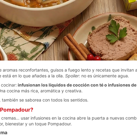
e aromas reconfortantes, guisos a fuego lento y recetas que invitan 
e está en lo que añades a la olla.
Spoiler:
no es únicamente agua.
 cocinar:
infusionan los líquidos de cocción con té o infusiones de
na cocina más rica, aromática y creativa.
 también se saborea con todos los sentidos.
s Pompadour?
o cremas… usar infusiones en la cocina abre la puerta a nuevas com
or, bienestar y un toque Pompadour.
uma