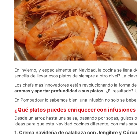
En invierno, y especialmente en Navidad, la cocina se llena d
sencilla de llevar esos platos de siempre a otro nivel? La clav
Los chefs más innovadores están revolucionando la forma de
aromas y aportar profundidad a sus platos.
¿El resultado? U
En Pompadour lo sabemos bien: una infusión no solo se bebe,
¿Qué platos puedes enriquecer con infusione
Desde un arroz hasta una salsa, pasando por sopas, guisos 
ideas para que esta Navidad cocines diferente, con más sab
1. Crema navideña de calabaza con Jengibre y Cúrc