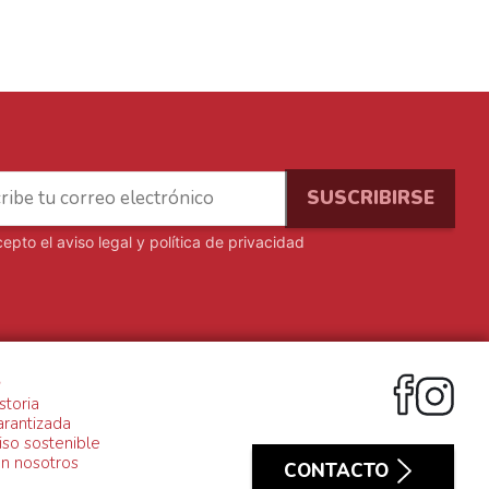
cepto el
aviso legal y política de privacidad
S
storia
arantizada
so sostenible
on nosotros
CONTACTO