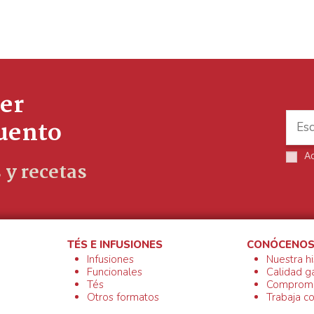
er
cuento
A
 y recetas
TÉS E INFUSIONES
CONÓCENO
Infusiones
Nuestra hi
Funcionales
Calidad g
Tés
Compromi
Otros formatos
Trabaja c