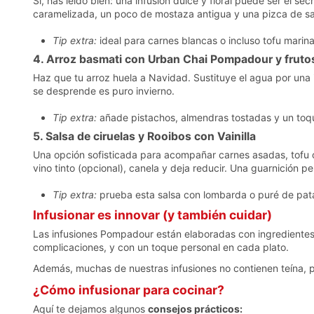
Sí, has leído bien: una infusión dulce y floral puede ser el se
caramelizada, un poco de mostaza antigua y una pizca de sal
Tip extra:
ideal para carnes blancas o incluso tofu marin
4. Arroz basmati con Urban Chai Pompadour y fruto
Haz que tu arroz huela a Navidad. Sustituye el agua por una
se desprende es puro invierno.
Tip extra:
añade pistachos, almendras tostadas y un toque
5. Salsa de ciruelas y Rooibos con Vainilla
Una opción sofisticada para acompañar carnes asadas, tofu o
vino tinto (opcional), canela y deja reducir. Una guarnición p
Tip extra:
prueba esta salsa con lombarda o puré de pata
Infusionar es innovar (y también cuidar)
Las infusiones Pompadour están elaboradas con ingredientes 
complicaciones, y con un toque personal en cada plato.
Además, muchas de nuestras infusiones no contienen teína, por
¿Cómo infusionar para cocinar?
Aquí te dejamos algunos
consejos prácticos: