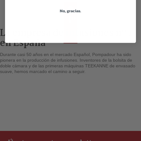
No, gracias.
La empresa de infusiones nº 1
en España
Durante casi 50 años en el mercado Español, Pompadour ha sido
pionera en la producción de infusiones. Inventores de la bolsita de
doble cámara y de las primeras máquinas TEEKANNE de envasado
suave, hemos marcado el camino a seguir.