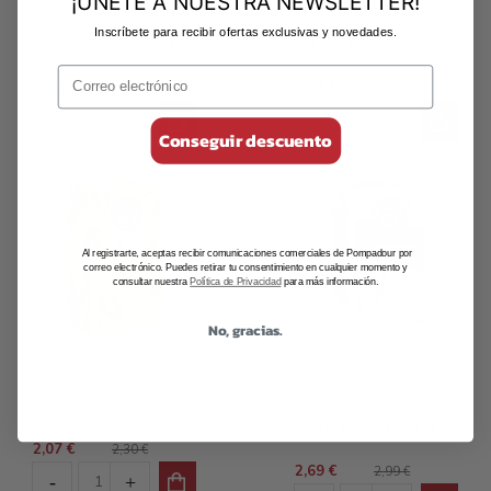
¡ÚNETE A NUESTRA NEWSLETTER!
Infusiones Clásicas
Infusiones Clásicas
Inscríbete para recibir ofertas exclusivas y novedades.
Tila con Hojas de
Tila y Menta
Naranjo
2,69 €
2,07 €
2,99 €
2,30 €
Conseguir descuento
Al registrarte, aceptas recibir comunicaciones comerciales de Pompadour por
correo electrónico. Puedes retirar tu consentimiento en cualquier momento y
consultar nuestra
Política de Privacidad
para más información.
No, gracias.
Infusiones Clásicas
Infusiones para el
Tila
descanso
Tranquilamente
2,07 €
2,30 €
2,69 €
2,99 €