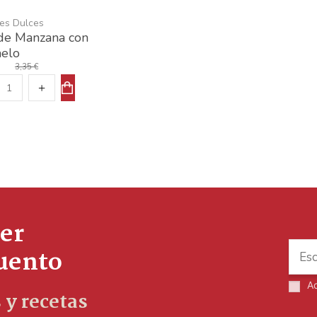
nes Dulces
 de Manzana con
elo
3,35 €
er
cuento
A
 y recetas