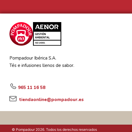
Pompadour Ibérica S.A.
Tés e infusiones llenos de sabor.
965 11 16 58
tiendaonline@pompadour.es
© Pompadour 2026. Todos los derechos reservados