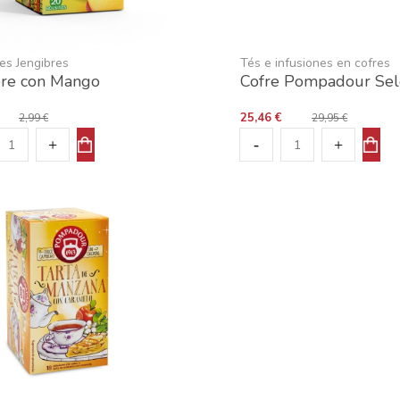
nes Jengibres
Tés e infusiones en cofres
bre con Mango
Cofre Pompadour Sel
25,46 €
2,99 €
29,95 €