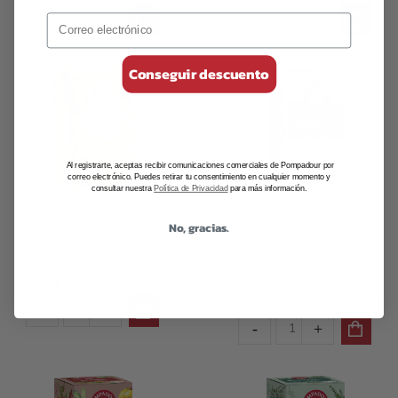
Conseguir descuento
Al registrarte, aceptas recibir comunicaciones comerciales de Pompadour por
correo electrónico. Puedes retirar tu consentimiento en cualquier momento y
consultar nuestra
Política de Privacidad
para más información.
No, gracias.
Infusiones Clásicas
Infusiones para el
Tila con Hojas de
descanso
Naranjo
Tranquilamente
2,69 €
2,99 €
2,69 €
2,99 €