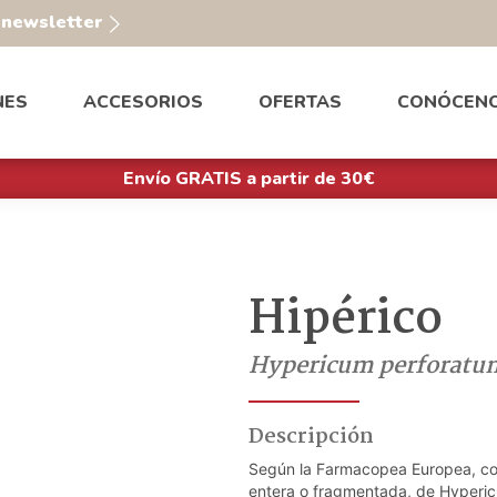
a newsletter
NES
ACCESORIOS
OFERTAS
CONÓCEN
Envío GRATIS a partir de 30€
Hipérico
Hypericum perforatum
Descripción
Según la Farmacopea Europea, con
entera o fragmentada, de Hyperic