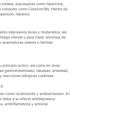
 totales, expresadas como hipericina,
n conocido como Corazoncillo, Hierba de
ipericón, Hipérico.
stados depresivos leves y moderados, así
 fatiga mental y para tratar síntomas de
mo quemaduras solares o heridas
u principio activo, así como en raras
as gastrointestinales, náuseas, ansiedad,
 y reacciones alérgicas cutáneas.
as
sido como cicatrizante y antibacteriano. En
 se debe a su efecto antidepresivo.
, antiinflamatoria y antiviral.