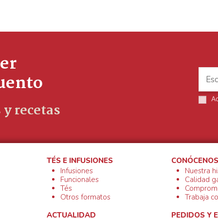
er
cuento
A
 y recetas
TÉS E INFUSIONES
CONÓCENO
Infusiones
Nuestra hi
Funcionales
Calidad g
Tés
Compromi
Otros formatos
Trabaja c
ACTUALIDAD
PEDIDOS Y 