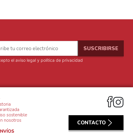
cepto el
aviso legal y política de privacidad
S
storia
arantizada
so sostenible
on nosotros
CONTACTO
ENVÍOS