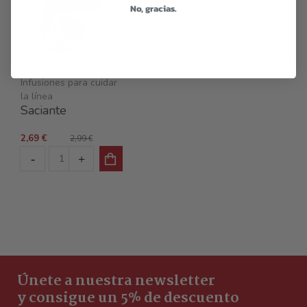
No, gracias.
Infusiones para cuidar
la línea
Saciante
2,69 €
2,99 €
Únete a nuestra newsletter
y consigue un 5% de descuento