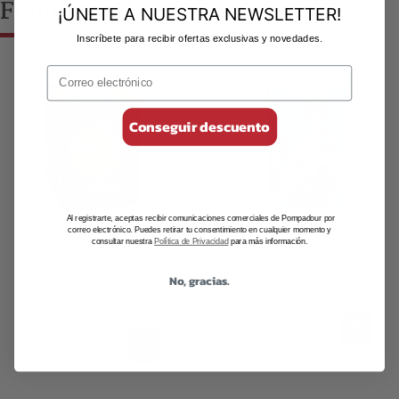
Frambuesa
¡ÚNETE A NUESTRA NEWSLETTER!
Inscríbete para recibir ofertas exclusivas y novedades.
Conseguir descuento
Al registrarte, aceptas recibir comunicaciones comerciales de Pompadour por
correo electrónico. Puedes retirar tu consentimiento en cualquier momento y
consultar nuestra
Política de Privacidad
para más información.
Tés e infusiones
Tés fríos
FRÍAS Frutos
piramidales
No, gracias.
Bayas del bosque
Rojos
con flor de hibisco
2,39 €
2,99 €
3,60 €
4,50 €