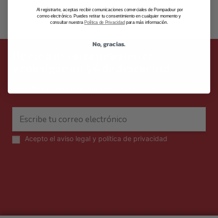
Al registrarte, aceptas recibir comunicaciones comerciales de Pompadour por
correo electrónico. Puedes retirar tu consentimiento en cualquier momento y
consultar nuestra
Política de Privacidad
para más información.
No, gracias.
Únete a nuestra newsletter
y consigue un 5% de descuento
Descubre todas las promociones y recetas
Acepto el
aviso legal y política de privacidad