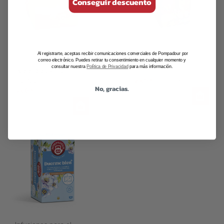
Conseguir descuento
Tés e infusiones
Sabores del mundo
Al registrarte, aceptas recibir comunicaciones comerciales de Pompadour por
Urban Chai
piramidales
correo electrónico. Puedes retirar tu consentimiento en cualquier momento y
consultar nuestra
Política de Privacidad
para más información.
Rooibos Chai
Bazaar
2,69 €
2,99 €
No, gracias.
3,60 €
4,50 €