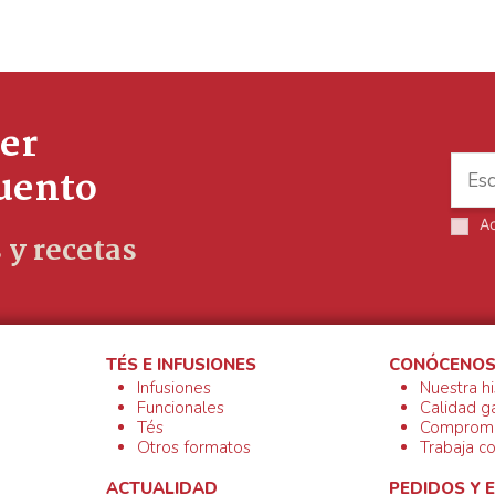
er
cuento
A
 y recetas
TÉS E INFUSIONES
CONÓCENO
Infusiones
Nuestra hi
Funcionales
Calidad g
Tés
Compromi
Otros formatos
Trabaja c
ACTUALIDAD
PEDIDOS Y 