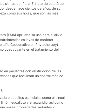
as sierras de Perú. El fruto de este árbol
o, desde hace cientos de años; de su
teza como sus hojas, que son las más
to (EMA) aprueba su uso para el alivio
astrointestinales leves de carácter
ntific Cooperative on Phytotherapy)
mo coadyuvante en el tratamiento del
ado en pacientes con obstrucción de las
fecciones que requieran un control médico
as
ada en aceites esenciales como el cineol,
imón, eucalipto y el ascaridiol así como
e que posee propiedades sedantes y