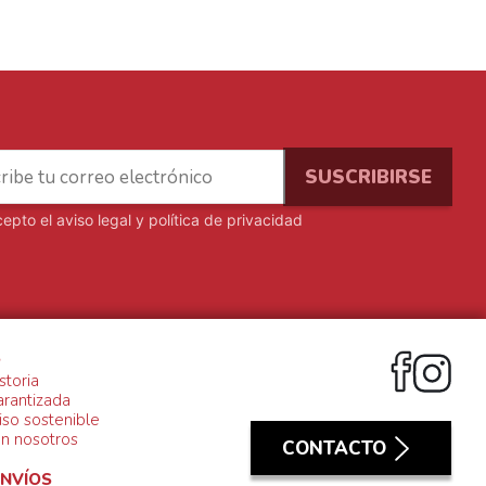
cepto el
aviso legal y política de privacidad
S
storia
arantizada
so sostenible
on nosotros
CONTACTO
ENVÍOS