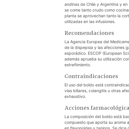
andinas de Chile y Argentina y en l
se come tanto crudo como cocinad
planta se aprovechan tanto la cor
utilizadas en las infusiones.
Recomendaciones
La Agencia Europea del Medicamen
de la dispepsia y las afecciones g
esporádico. ESCOP (European Scie
además aprueba su utilización co
estreñimiento.
Contraindicaciones
El uso del boldo está contraindic
vías biliares, colangitis u otras a
exhaustivo.
Acciones farmacológic
La composición del boldo está bas
compuesto que aporta su aroma a l
en flavonoides y taninos. Se dic