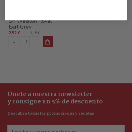
Tés clásicos
Sir Winston Royal
Earl Grey
2,52 €
3,15 €
Únete a nuestra newsletter
y consigue un 5% de descuento
Descubre todas las promociones y recetas