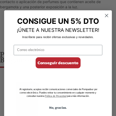
contacto o aplicación de perfumes que contienen aceite de
bergamota y una posterior exposición a la luz.
CONSIGUE UN 5% DTO
¡ÚNETE A NUESTRA NEWSLETTER!
Inscríbete para recibir ofertas exclusivas y novedades.
Productos que contienen
Bergamota
Conseguir descuento
Al registrarte, aceptas recibir comunicaciones comerciales de Pompadour por
correo electrónico. Puedes retirar tu consentimiento en cualquier momento y
consultar nuestra
Política de Privacidad
para más información.
No, gracias.