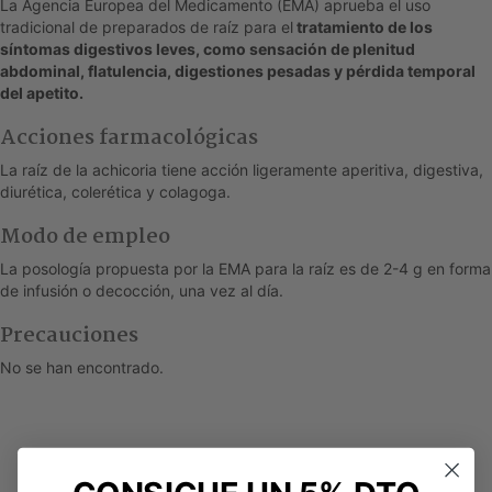
La Agencia Europea del Medicamento (EMA) aprueba el uso
tradicional de preparados de raíz para el
tratamiento de los
síntomas digestivos leves, como sensación de plenitud
abdominal, flatulencia, digestiones pesadas y pérdida temporal
del apetito.
Acciones farmacológicas
La raíz de la achicoria tiene acción ligeramente aperitiva, digestiva,
diurética, colerética y colagoga.
Modo de empleo
La posología propuesta por la EMA para la raíz es de 2-4 g en forma
de infusión o decocción, una vez al día.
Precauciones
No se han encontrado.