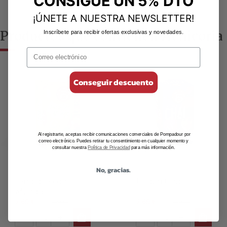
CONSIGUE UN 5% DTO
¡ÚNETE A NUESTRA NEWSLETTER!
Productos que contienen Achicoria
Inscríbete para recibir ofertas exclusivas y novedades.
Conseguir descuento
Al registrarte, aceptas recibir comunicaciones comerciales de Pompadour por
correo electrónico. Puedes retirar tu consentimiento en cualquier momento y
consultar nuestra
Política de Privacidad
para más información.
No, gracias.
Infusiones Jengibres
Sabores del mundo
Jengibre con
Urban Chai
Mango
2,69 €
2,69 €
2,99 €
2,99 €