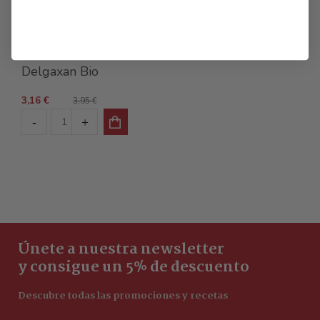
Infusiones Bios
Delgaxan Bio
3,16 €
3,95 €
Únete a nuestra newsletter
y consigue un 5% de descuento
Descubre todas las promociones y recetas