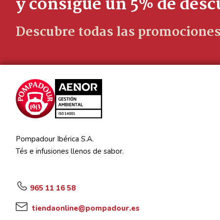
y consigue un 5% de des
Descubre todas las promociones
Pompadour Ibérica S.A.
Tés e infusiones llenos de sabor.
965 11 16 58
tiendaonline@pompadour.es