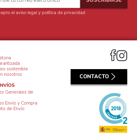
cepto el
aviso legal y política de privacidad
S
storia
arantizada
so sostenible
on nosotros
CONTACTO
ENVÍOS
es Generales de
es Envío y Compra
to de Envío