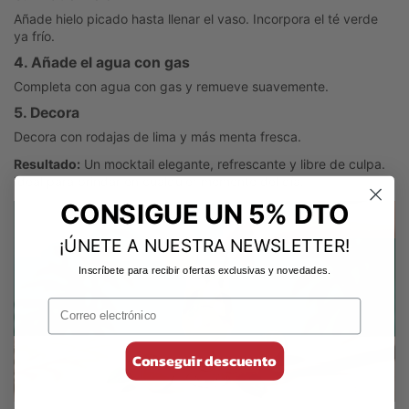
Añade hielo picado hasta llenar el vaso. Incorpora el té verde
ya frío.
4. Añade el agua con gas
Completa con agua con gas y remueve suavemente.
5. Decora
Decora con rodajas de lima y más menta fresca.
Resultado:
Un mocktail elegante, refrescante y libre de culpa.
Ideal para brindar en cualquier momento del día.
CONSIGUE UN 5% DTO
¡ÚNETE A NUESTRA NEWSLETTER!
Inscríbete para recibir ofertas exclusivas y novedades.
Conseguir descuento