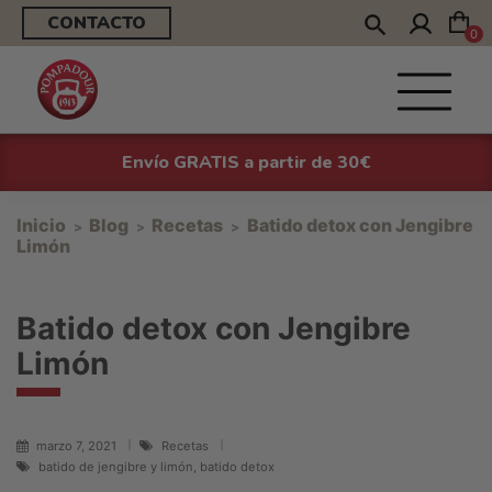
CONTACTO
0
Envío GRATIS a partir de 30€
Inicio
Blog
Recetas
Batido detox con Jengibre
Limón
Batido detox con Jengibre
Limón
marzo 7, 2021
Recetas
batido de jengibre y limón, batido detox