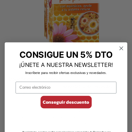
CONSIGUE UN 5% DTO
¡ÚNETE A NUESTRA NEWSLETTER!
Inscríbete para recibir ofertas exclusivas y novedades.
Beneficios del propóleo
Si nos centramos en los
beneficios del propóleo
que
destacan numerosos artículos científicos vemos que se
mencionan propiedades como ser antibacteriano,
Conseguir descuento
antifúngico, antiinflamatorio, antiviral, anestésico y
antioxidante. Concretamente, según la revista médica
Journal of Ethnopharmacology
, “el propóleo se ha
utilizado empíricamente durante siglos y siempre se
mencionó como agente inmunomodulador”, y otras