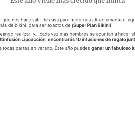
Este año viene más crecido que nunca
 que nos hace salir de casa para meternos ¡directamente al agua
 de bikini, para ser exactos de
¡Super Plan Bikini!
seando realizar! y... cada vez más hombres se apuntan a hacer 
tinfusión Lipoacción
,
encontrarás 10 infusiones de regalo junt
a todas partes en verano. Este año puedes
ganar un fabuloso lu