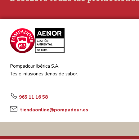
Pompadour Ibérica S.A.
Tés e infusiones llenos de sabor.
965 11 16 58
tiendaonline@pompadour.es