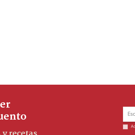
er
cuento
A
 y recetas