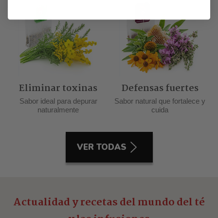
Eliminar toxinas
Defensas fuertes
Sabor ideal para depurar
Sabor natural que fortalece y
naturalmente
cuida
VER TODAS
Actualidad y recetas del mundo del té