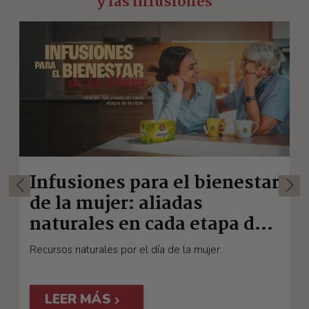
y las infusiones
Infusiones para el bienestar
de la mujer: aliadas
naturales en cada etapa de
la vida
o
Recursos naturales por el día de la mujer.
D
q
LEER MÁS