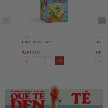
Tés fríos
Tés fríos
FRÍAS Té con Limón
FRÍAS T
2,39 €
2,39 €
2,99 €
2