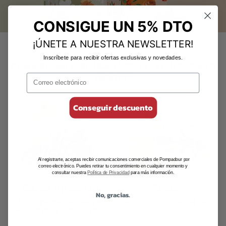
CONSIGUE UN 5% DTO
¡ÚNETE A NUESTRA NEWSLETTER!
Cada sorbo, un placer saludable
Inscríbete para recibir ofertas exclusivas y novedades.
Infusiones que combinan el placer y el bienestar en
cada taza
Conseguir descuento
Al registrarte, aceptas recibir comunicaciones comerciales de Pompadour por
correo electrónico. Puedes retirar tu consentimiento en cualquier momento y
consultar nuestra
Política de Privacidad
para más información.
Ganar vitalidad
Relax
No, gracias.
Un toque de energía que
Para momentos de calma y
despierta todos tus sentidos
sabor