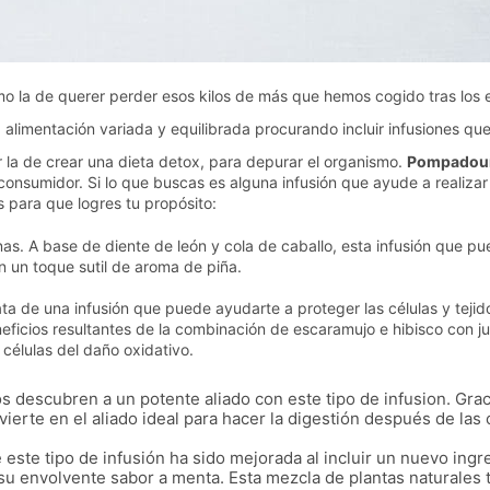
mo la de querer perder esos kilos de más que hemos cogido tras los
 alimentación variada y equilibrada procurando incluir infusiones q
la de crear una dieta detox, para depurar el organismo.
Pompadou
consumidor. Si lo que buscas es alguna infusión que ayude a realizar
s para que logres tu propósito:
inas. A base de diente de león y cola de caballo, esta infusión que 
 un toque sutil de aroma de piña.
ata de una infusión que puede ayudarte a proteger las células y teji
neficios resultantes de la combinación de escaramujo e hibisco con 
 células del daño oxidativo.
 descubren a un potente aliado con este tipo de infusion. Gracias
onvierte en el aliado ideal para hacer la digestión después de l
este tipo de infusión ha sido mejorada al incluir un nuevo ingre
er su envolvente sabor a menta. Esta mezcla de plantas naturale