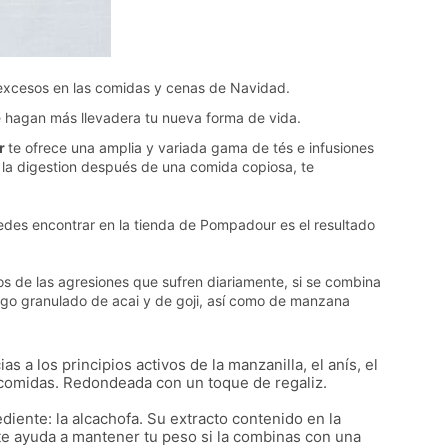
 excesos en las comidas y cenas de Navidad.
ue hagan más llevadera tu nueva forma de vida.
r
te ofrece una amplia y variada gama de tés e infusiones
 la digestion después de una comida copiosa, te
puedes encontrar en la tienda de Pompadour es el resultado
dos de las agresiones que sufren diariamente, si se combina
jugo granulado de acai y de goji, así como de manzana
 a los principios activos de la manzanilla, el anís, el
as comidas. Redondeada con un toque de regaliz.
diente: la alcachofa. Su extracto contenido en la
s te ayuda a mantener tu peso si la combinas con una