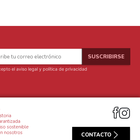
cepto el
aviso legal y política de privacidad
S
storia
arantizada
so sostenible
on nosotros
CONTACTO