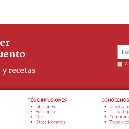
er
cuento
A
 y recetas
TÉS E INFUSIONES
CONÓCENO
Infusiones
Nuestra hi
Funcionales
Calidad g
Tés
Compromi
Otros formatos
Trabaja c