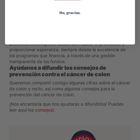
recto localmente avanzado tratados con
quimioradioterapia.”
No, gracias.
INTHEOS (Investigational Therapeutics in Oncological
Sciences) es una institución privada sin ánimo de lucro. Su
misión es facilitar el acceso a los últimos avances en
tratamiento e investigación contra el cáncer a los
pacientes oncológicos. Busca así mejorar el pronóstico y
proporcionar esperanza, siempre desde la excelencia de
los programas que financia, a través de una gestión
transparente de los fondos.
Ayúdanos a difundir los consejos de
prevención contra el cáncer de colon
Queremos compartir contigo algunas cifras sobre el cáncer
de colon y recto, así como algunos consejos para la
prevención del cáncer de colon.
¡Nos encantaría que nos ayudaras a difundirlos! Puedes
leer aquí los
consejos
!