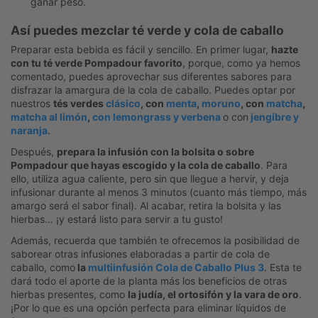
ganar peso.
Así puedes mezclar té verde y cola de caballo
Preparar esta bebida es fácil y sencillo. En primer lugar,
hazte
con tu té verde Pompadour favorito
, porque, como ya hemos
comentado, puedes aprovechar sus diferentes sabores para
disfrazar la amargura de la cola de caballo. Puedes optar por
nuestros
tés verdes
clásico
, con
menta
,
moruno
, con
matcha
,
matcha al limón
,
con lemongrass y verbena
o con
jengibre y
naranja
.
Después,
prepara la infusión con la bolsita o sobre
Pompadour que hayas escogido y la cola de caballo
. Para
ello, utiliza agua caliente, pero sin que llegue a hervir, y deja
infusionar durante al menos 3 minutos (cuanto más tiempo, más
amargo será el sabor final). Al acabar, retira la bolsita y las
hierbas… ¡y estará listo para servir a tu gusto!
Además, recuerda que también te ofrecemos la posibilidad de
saborear otras infusiones elaboradas a partir de cola de
caballo, como
la
multiinfusión Cola de Caballo Plus 3
. Esta te
dará todo el aporte de la planta más los beneficios de otras
hierbas presentes, como
la judía, el ortosifón y la vara de oro
.
¡Por lo que es una opción perfecta para eliminar líquidos de