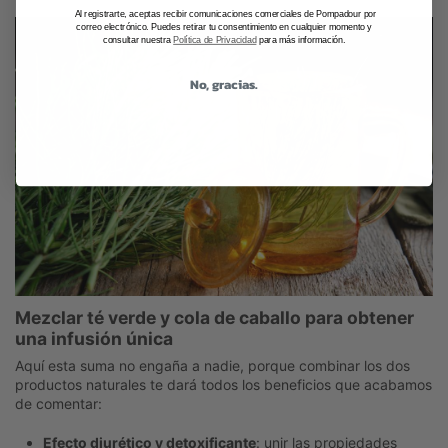
Al registrarte, aceptas recibir comunicaciones comerciales de Pompadour por
correo electrónico. Puedes retirar tu consentimiento en cualquier momento y
consultar nuestra
Política de Privacidad
para más información.
No, gracias.
Mezclar té verde y cola de caballo para obtener
una infusión única
Aquí esta suma no engaña a nadie, porque combinar los dos
productos naturales te dará todos los beneficios que acabamos
de comentar:
Efecto diurético y detoxificante
: unir las propiedades