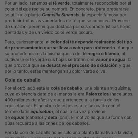
Por un lado, tenemos el
té verde
, totalmente reconocible por el
color del que recibe su nombre. En concreto, para prepararse
se utiliza la planta
Camellia Sinensis
, la especie famosa por
producir todas las variedades de té que se conocen. Proviene
de un árbol perenne que destaca por sus características hojas
dentadas y de un vívido color verde oscuro.
Pero, curiosamente,
el color del té depende realmente del tipo
de procesamiento que se lleva a cabo para obtenerlo
. Aunque
su procedencia es la misma que la del
té negro o blanco
, al
cultivarse el té verde sus hojas se tratan con
vapor de agua
, lo
que provoca que
se desactive el proceso de oxidación
y que,
por lo tanto, estas mantengan su color verde oliva.
Cola de caballo
Por el otro lado está la
cola de caballo
, una planta antiquísima,
cuya existencia data de al menos la era
Paleozoica
(hace unos
400 millones de años) y que pertenece a la familia de las
equisetáceas. El nombre de estas está relacionado con el
término latín
equisetum
, el cual a su vez proviene
de
equus
(caballo) y
seta
(crin). El motivo es que su forma con
púas recuerda a las crines de los caballos.
Pero la cola de caballo no es solo una planta llamativa a la vista,