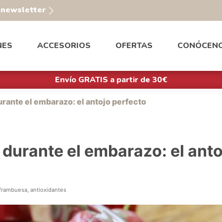
a newsletter
NES
ACCESORIOS
OFERTAS
CONÓCEN
Envío GRATIS a partir de 30€
urante el embarazo: el antojo perfecto
s durante el embarazo: el ant
 frambuesa, antioxidantes