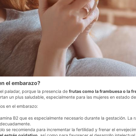
 en el embarazo?
del paladar, porque la presencia de
frutas como la frambuesa o la fr
rtan un plus saludable, especialmente para las mujeres en estado 
ojos en el embarazo:
itamina B2 que es especialmente necesario durante la gestación. La 
se adecuadamente.
olo se recomienda para incrementar la fertilidad y frenar el envejec
el estrés oxidativo
, así como para favorecer el desarrollo intelectual