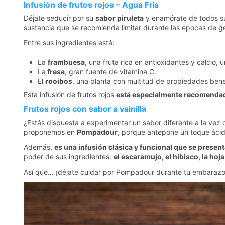
Infusión de frutos rojos – Agua Fría
Déjate seducir por su
sabor piruleta
y enamórate de todos su
sustancia que se recomienda limitar durante las épocas de 
Entre sus ingredientes está:
La
frambuesa
, una fruta rica en antioxidantes y calcio
La
fresa
, gran fuente de vitamina C.
El
rooibos
, una planta con multitud de propiedades ben
Esta infusión de frutos rojos
está especialmente recomendada
Frutos rojos con sabor a vainilla
¿Estás dispuesta a experimentar un sabor diferente a la vez 
proponemos en
Pompadour
, porque antepone un toque ácid
Además,
es una infusión clásica y funcional que se presen
poder de sus ingredientes:
el escaramujo, el hibisco, la hoj
Así que… ¡déjate cuidar por Pompadour durante tu embarazo