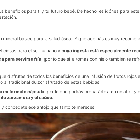
s beneficios para ti y tu futuro bebé. De hecho, es idónea para es
gestación.
, un mineral básico para la salud ósea. ¡Y que además es muy recomend
eficiosas para el ser humano y
cuya ingesta está especialmente re
 para servirse fría
, ¡por lo que si la tomas con hielo también te r
que disfrutas de todos los beneficios de una infusión de frutos rojo
o al tradicional dulzor afrutado de estas bebidas.
ta en formato cápsula
, por lo que podrás preparártela en un abrir y c
a de zarzamora y el saúco
.
 y concédete ese antojo que tanto te mereces!