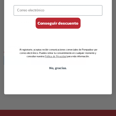
En POMPADOUR, el amor nos une. Si compartes el mismo
sentimiento y eres un auténtico enamorado de nuestros tés
e infusiones, aprovecha un día como el de hoy para
compartir, regalar y saborear productos POMPADOUR. Una
taza al día de nuestras infusiones y el amor nunca faltará en
tu vida.
¡Feliz San Valentín!
Conseguir descuento
Compartir este post
Al registrarte, aceptas recibir comunicaciones comerciales de Pompadour por
correo electrónico. Puedes retirar tu consentimiento en cualquier momento y
consultar nuestra
Política de Privacidad
para más información.
TWITTER
FACEBOOK
PINTEREST
No, gracias.