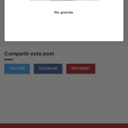
podría distinguir qué pacientes están curados y
cuáles no.
No, gracias.
Ayuda a mejorar los tratamientos, proponiendo las
opciones más adecuadas.
Con vuestra ayuda, ¡seguiremos sumando!
Compartir este post
TWITTER
FACEBOOK
PINTEREST