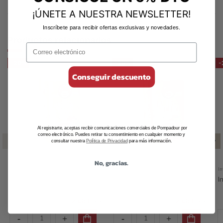
¡ÚNETE A NUESTRA NEWSLETTER!
Inscríbete para recibir ofertas exclusivas y novedades.
Productos relacionados
-20%
-20%
-
Conseguir descuento
Al registrarte, aceptas recibir comunicaciones comerciales de Pompadour por
correo electrónico. Puedes retirar tu consentimiento en cualquier momento y
consultar nuestra
Política de Privacidad
para más información.
No, gracias.
Infusiones Dulces
Infusiones Dulces
In
Tarta de Manzana con
Tarta de Queso con Fresas
I
Caramelo
2,68 €
2,68 €
3,35 €
3,35 €