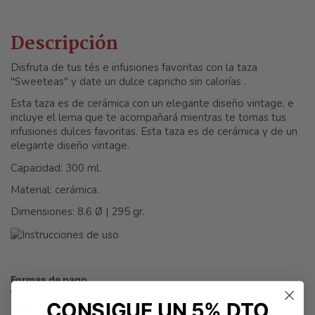
Descripción
Disfruta de tus tés e infusiones favoritas con la taza
"Sweeteas" y date un dulce capricho sin calorías .
Esta taza es de cerámica con un elegante diseño vintage, e
incluye el lema que te acompañará mientras te tomas tus
infusiones dulces favoritas. Esta taza es de cerámica y de un
elegante diseño vintage.
Capacidad: 300 ml.
Material: cerámica.
Dimensiones: 8.6 Ø | 295 gr.
Formas de pago
CONSIGUE UN 5% DTO