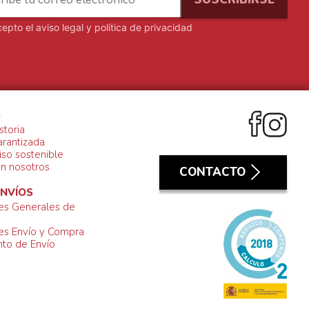
cepto el
aviso legal y política de privacidad
S
storia
arantizada
so sostenible
on nosotros
CONTACTO
ENVÍOS
es Generales de
es Envío y Compra
to de Envío