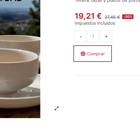
Tetera, tazas y platos de porc
19,21 €
27,45 €
-30%
Impuestos incluidos
Comprar