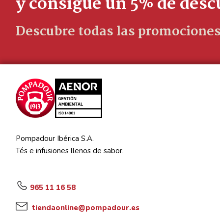
y consigue un 5% de des
Descubre todas las promociones
Pompadour Ibérica S.A.
Tés e infusiones llenos de sabor.
965 11 16 58
tiendaonline@pompadour.es